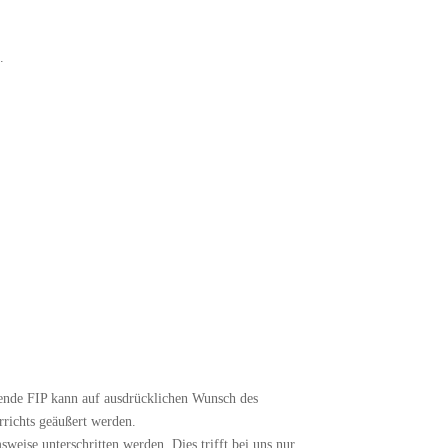
.
ehende FIP kann auf ausdrücklichen Wunsch des
richts geäußert werden.
weise unterschritten werden. Dies trifft bei uns nur