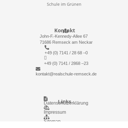
Schule im Grünen
Kontakt

John-F.-Kennedy-Allee 67
71686 Remseck am Neckar

+49 (0) 7141 / 28 68 –0

+49 (0) 7141 / 2868 –23

kontakt@realschule-remseck.de

Links
Datenschutzerklärung

Impressum

Sitemap
