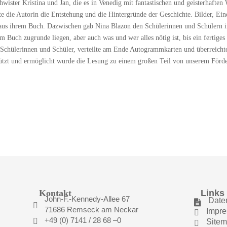
hwister Kristina und Jan, die es in Venedig mit fantastischen und geisterhaft
rte die Autorin die Entstehung und die Hintergründe der Geschichte. Bilder, E
n aus ihrem Buch. Dazwischen gab Nina Blazon den Schülerinnen und Schülern 
 Buch zugrunde liegen, aber auch was und wer alles nötig ist, bis ein fertiges
en Schülerinnen und Schüler, verteilte am Ende Autogrammkarten und überreicht
tützt und ermöglicht wurde die Lesung zu einem großen Teil von unserem Förde
Kontakt
Links
John-F.-Kennedy-Allee 67
Date


71686 Remseck am Neckar
Impr

+49 (0) 7141 / 28 68 –0

Site
