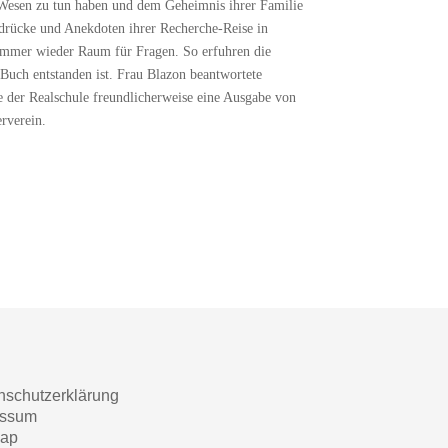
en Wesen zu tun haben und dem Geheimnis ihrer Familie
indrücke und Anekdoten ihrer Recherche-Reise in
immer wieder Raum für Fragen. So erfuhren die
 Buch entstanden ist. Frau Blazon beantwortete
e der Realschule freundlicherweise eine Ausgabe von
rverein.
nschutzerklärung
essum
map