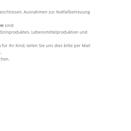
t beschlossen, Ausnahmen zur Notfallbetreuung
en
sind:
edizinprodukten, Lebensmittelproduktion und
r Ihr Kind, teilen Sie uns dies bitte per Mail
.
chen.