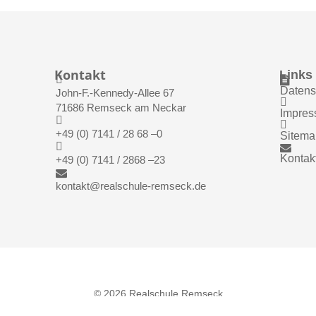
Kontakt
Links


Datens
John-F.-Kennedy-Allee 67

71686 Remseck am Neckar
Impre


+49 (0) 7141 / 28 68 –0
Sitem


Kontak
+49 (0) 7141 / 2868 –23

kontakt@realschule-remseck.de
© 2026 Realschule Remseck