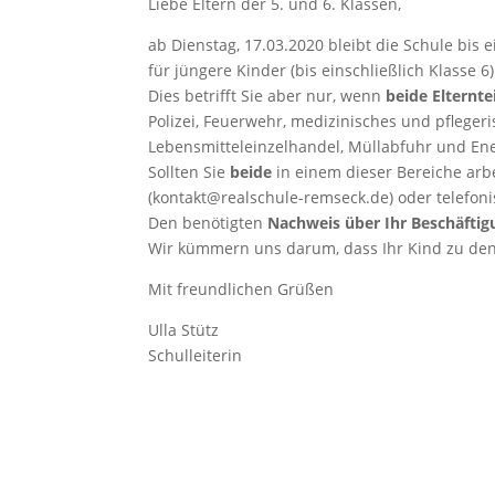
Liebe Eltern der 5. und 6. Klassen,
ab Dienstag, 17.03.2020 bleibt die Schule bis
für jüngere Kinder (bis einschließlich Klasse 6)
Dies betrifft Sie aber nur, wenn
beide Elternte
Polizei, Feuerwehr, medizinisches und pflege
Lebensmitteleinzelhandel, Müllabfuhr und En
Sollten Sie
beide
in einem dieser Bereiche arbe
(kontakt@realschule-remseck.de) oder telefoni
Den benötigten
Nachweis über Ihr Beschäftig
Wir kümmern uns darum, dass Ihr Kind zu den
Mit freundlichen Grüßen
Ulla Stütz
Schulleiterin