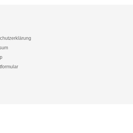
chutzerklärung
ssum
ap
tformular