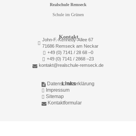
Realschule Remseck
Schule im Grünen
Kontakt
John-F.-Kennedy-Allee 67

71686 Remseck am Neckar
+49 (0) 7141 / 28 68 –0

+49 (0) 7141 / 2868 –23

kontakt@realschule-remseck.de

Links
Datenschutzerklärung

Impressum

Sitemap

Kontaktformular
