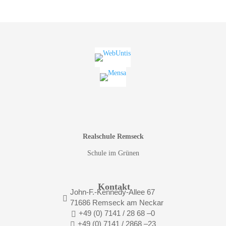
Realschule Remseck
Schule im Grünen
Kontakt
John-F.-Kennedy-Allee 67

71686 Remseck am Neckar
+49 (0) 7141 / 28 68 –0

+49 (0) 7141 / 2868 –23
