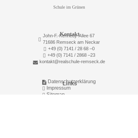
Schule im Grünen
Kontakt
John-F.-Kennedy-Allee 67

71686 Remseck am Neckar
+49 (0) 7141 / 28 68 –0

+49 (0) 7141 / 2868 –23

kontakt@realschule-remseck.de

Datenschutzerklärung

Links
Impressum

Sitemap

Kontaktformular
