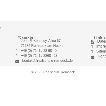
Kontakt
Links
John-F.-Kennedy-Allee 67
Date


71686 Remseck am Neckar
Impr

+49 (0) 7141 / 28 68 –0

Site

+49 (0) 7141 / 2868 –23

Kont

kontakt@realschule-remseck.de

© 2026 Realschule Remseck