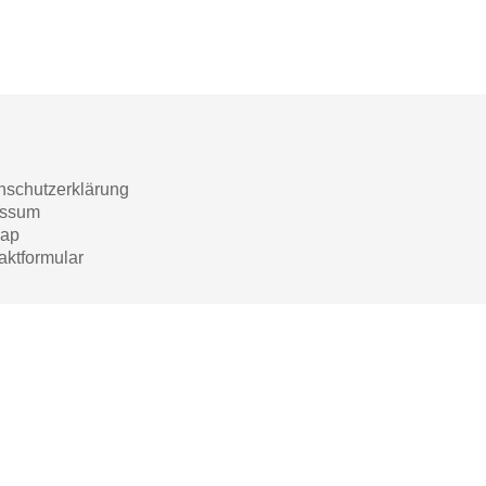
nschutzerklärung
essum
map
aktformular