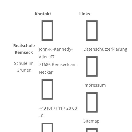
Kontakt
Links


Realschule
John-F.-Kennedy-
Datenschutzerklärung
Remseck

Allee 67
Schule im
71686 Remseck am
Grünen
Neckar

Impressum

+49 (0) 7141 / 28 68
–0
Sitemap