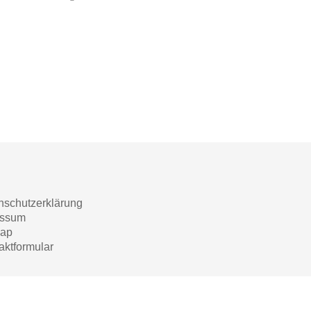
nschutzerklärung
essum
map
aktformular