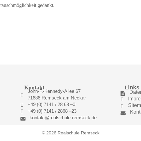
stauschmöglichkeit gedankt.
Kontakt
Links
John-F.-Kennedy-Allee 67
Date


71686 Remseck am Neckar
Impr

+49 (0) 7141 / 28 68 –0

Site

+49 (0) 7141 / 2868 –23

Kont

kontakt@realschule-remseck.de

© 2026 Realschule Remseck