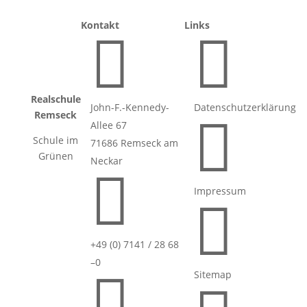
Kontakt
Links


Realschule
John-F.-Kennedy-
Datenschutzerklärung
Remseck

Allee 67
Schule im
71686 Remseck am
Grünen
Neckar

Impressum

+49 (0) 7141 / 28 68
–0

Sitemap