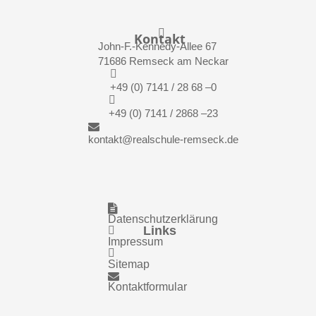

Kontakt
John-F.-Kennedy-Allee 67
71686 Remseck am Neckar

+49 (0) 7141 / 28 68 –0

+49 (0) 7141 / 2868 –23

kontakt@realschule-remseck.de

Datenschutzerklärung
Links

Impressum

Sitemap

Kontaktformular