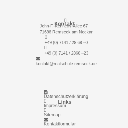

Kontakt
John-F.-Kennedy-Allee 67
71686 Remseck am Neckar

+49 (0) 7141 / 28 68 –0

+49 (0) 7141 / 2868 –23

kontakt@realschule-remseck.de

Datenschutzerklärung

Links
Impressum

Sitemap

Kontaktformular